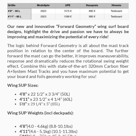
Our new and innovative “Forward Geometry” wing surf board
designs, highlight the drive and passion we have to always be
improving and maximizing the potential of every ride!
The logic behind Forward Geometry is all about the mast track
position in relation to the center of the board. The further
forward the mast can go the better, it improves maneuverability,
response and dramatically reduces the rotational swing weight
effect. Combine this with state-of-the-art 320mm Carbon fiber
A+System Mast Tracks and you have maximum potential to get
your board and foils geometry working for you!
Wing SUP Sizes:
4’8”
x 22 1/2” x 3 3/4” (50L)
4'11”
x 23 1/2” x 4 1/4” (60L)
5'11”
x 29 1/4” x 5” (115L)
Wing SUP Weights (incl deckpads):
4’8”
(4.0 - 4.6kg) (8.8-10.1lbs)
4’11”
(4.6 - 5.1kg) (10.1-11.3lbs)