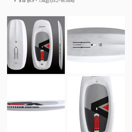
5’11”(
6.9 - 7.5kg) (15.2-16.5lbs)